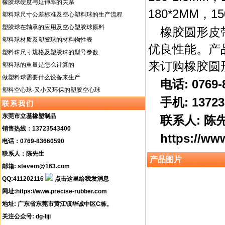
橡胶球硬度与延伸率的关系
180*2MM，15
塑料球尺寸公差标准及空心塑料球的生产流程
塑胶球在轴承的应用及空心塑胶球原料
橡胶圆形皮
塑料球材质及塑胶球的材料物性表
优良性能。产
塑料珠尺寸规格及塑胶珠的型号参数
来订购橡胶圆
塑料球的重量是怎么计算的
做塑料球需要什么设备来生产
电话: 0769-
塑料空心球-又小又环保的塑胶空心球
手机: 13723
联系我们
东莞市立基橡塑制品
联系人: 陈
销售热线：13723543400
https://ww
电话：0769-83660590
联系人：陈先生
产品图片
邮箱: stevem@163.com
QQ:411202116
网址:
https://www.precise-rubber.com
地址: 广东省东莞市黄江镇华诚中区C栋。
关注公众号: dg-liji