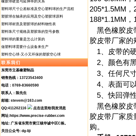
橡胶球硬度与延伸率的关系
205*1.5MM，
塑料球尺寸公差标准及空心塑料球的生产流程
塑胶球在轴承的应用及空心塑胶球原料
188*1.1MM，
塑料球材质及塑胶球的材料物性表
黑色橡胶皮
塑料珠尺寸规格及塑胶珠的型号参数
胶皮带厂家的
塑料球的重量是怎么计算的
做塑料球需要什么设备来生产
1、皮带的硬
塑料空心球-又小又环保的塑胶空心球
2、颜色有
联系我们
东莞市立基橡塑制品
3、任何尺
销售热线：13723543400
4、表面可
电话：0769-83660590
联系人：陈先生
5、快回弹
邮箱: stevem@163.com
黑色橡胶皮
QQ:411202116
胶皮带厂家质
网址:
https://www.precise-rubber.com
地址: 广东省东莞市黄江镇华诚中区C栋。
购。
关注公众号: dg-liji