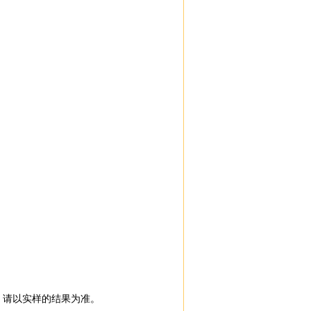
，请以实样的结果为准。