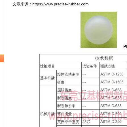
文章来源：
https://www.precise-rubber.com