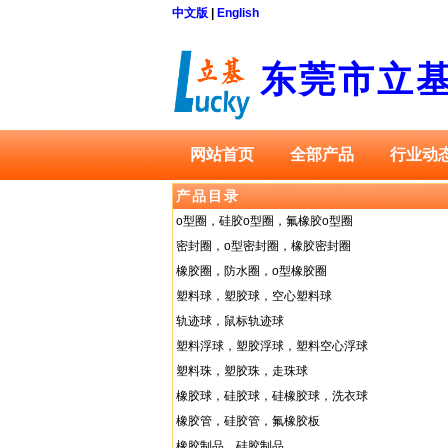
中文版
|
English
东莞市立
网站首页
全部产品
行业动
产品目录
o型圈，硅胶o型圈，氟橡胶o型圈
密封圈，o型密封圈，橡胶密封圈
橡胶圈，防水圈，o型橡胶圈
塑料球，塑胶球，空心塑料球
轨迹球，鼠标轨迹球
塑料浮球，塑胶浮球，塑料空心浮球
塑料珠，塑胶珠，走珠球
橡胶球，硅胶球，硅橡胶球，洗衣球
橡胶管，硅胶管，氟橡胶板
橡胶制品，硅胶制品