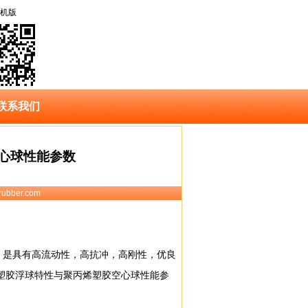
机版
联系我们
心球性能参数
ubber.com
，是具有高流动性，高抗冲，高刚性，优良
塑胶浮球特性与聚丙烯塑胶空心球性能参