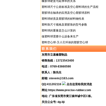
橡胶球硬度与延伸率的关系
塑料球尺寸公差标准及空心塑料球的生产流程
塑胶球在轴承的应用及空心塑胶球原料
塑料球材质及塑胶球的材料物性表
塑料珠尺寸规格及塑胶珠的型号参数
塑料球的重量是怎么计算的
做塑料球需要什么设备来生产
塑料空心球-又小又环保的塑胶空心球
联系我们
东莞市立基橡塑制品
销售热线：13723543400
电话：0769-83660590
联系人：陈先生
邮箱: stevem@163.com
QQ:411202116
网址:
https://www.precise-rubber.com
地址: 广东省东莞市黄江镇华诚中区C栋。
关注公众号: dg-liji